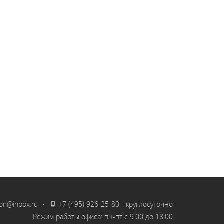
on@inbox.ru
·
+7 (495) 926-25-80
- круглосуточно
Режим работы офиса: пн-пт с 9.00 до 18.00