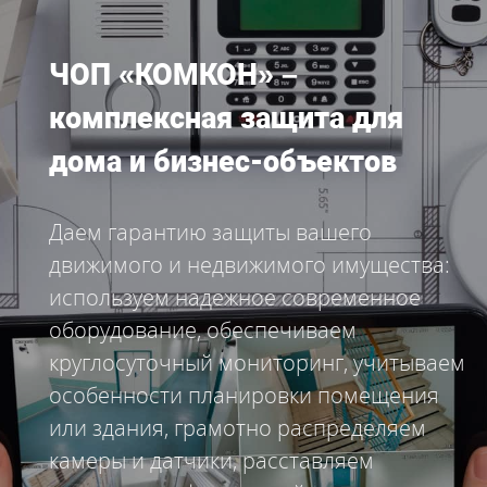
ЧОП «КОМКОН» –
комплексная защита для
дома и бизнес-объектов
Даем гарантию защиты вашего
движимого и недвижимого имущества:
используем надежное современное
оборудование, обеспечиваем
круглосуточный мониторинг, учитываем
особенности планировки помещения
или здания, грамотно распределяем
камеры и датчики, расставляем