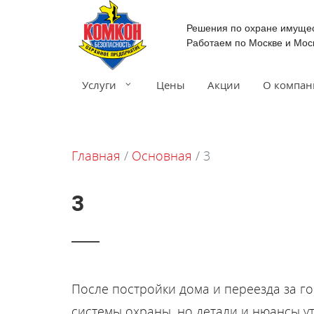
Решения по охране имуще
Работаем по Москве и Мос
Услуги
Цены
Акции
О компан
Главная
/
Основная
/
3
3
После постройки дома и переезда за г
системы охраны, но детали и нюансы ут