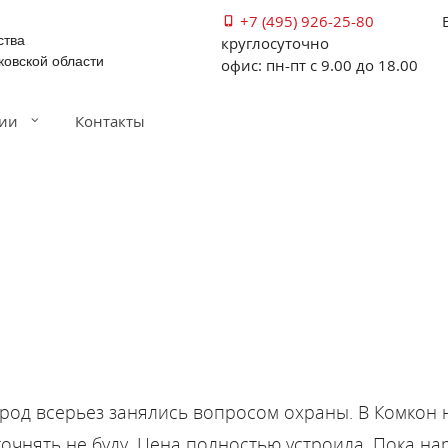
+7 (495) 926-25-80
ства
круглосуточно
ковской области
офис: пн-пт с 9.00 до 18.00
ии
Контакты
ород всерьез занялись вопросом охраны. В Комкон
очнять не буду. Цена полностью устроила. Пока нар